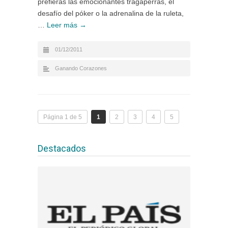
prefieras las emocionantes tragaperras, el
desafío del póker o la adrenalina de la ruleta,
…
Leer más →
01/12/2011
Ganando Corazones
Página 1 de 5
1
2
3
4
5
Destacados